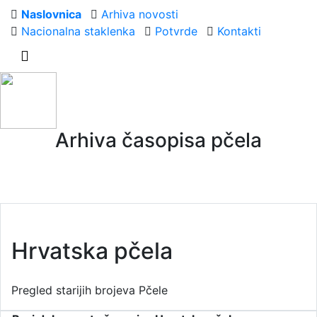
Naslovnica
Arhiva novosti
Nacionalna staklenka
Potvrde
Kontakti
Arhiva časopisa pčela
Pregled starijih brojeva Pčele
Hrvatska pčela
Pregled starijih brojeva Pčele