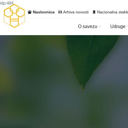
idp:484
Naslovnica
Arhiva novosti
Nacionalna stakl
O savezu
Udruge