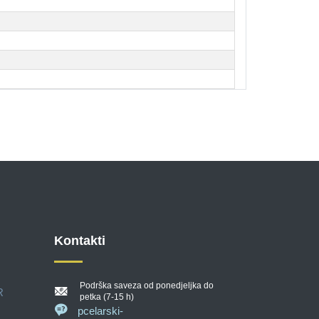
Kontakti
Podrška saveza od ponedjeljka do
R
petka (7-15 h)
pcelarski-