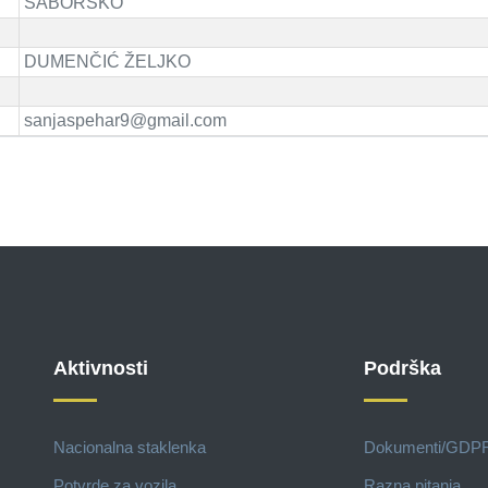
SABORSKO
DUMENČIĆ ŽELJKO
sanjaspehar9@gmail.com
Aktivnosti
Podrška
Nacionalna staklenka
Dokumenti/GDP
Potvrde za vozila
Razna pitanja