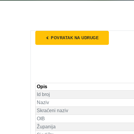
POVRATAK NA UDRUGE
Opis
Id broj
Naziv
Skraćeni naziv
OIB
Županija