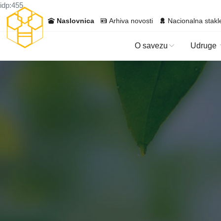
idp:455
Naslovnica
Arhiva novosti
Nacionalna stakl
O savezu
Udruge