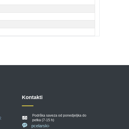
Kontakti
Podrška saveza od ponedjeljka do
R
petka (7-15 h)
pcelarski-