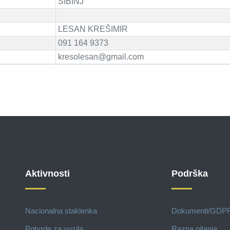
SIBINJ
LESAN KREŠIMIR
091 164 9373
kresolesan@gmail.com
Aktivnosti
Podrška
Nacionalna staklenka
Dokumenti/GDP
Potvrde za vozila
Razna pitanja