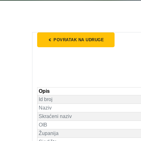
POVRATAK NA UDRUGE
Opis
Id broj
Naziv
Skraćeni naziv
OIB
Županija