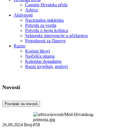
Časopis Hrvatska pčela
Arhiva
Aktivnosti
Nacionalna staklenka
Potvrda za vozila
Potvrda o broju košnica
Sektorske intervencije u pčelarstvu
Pogodnosti za članove
Razno
Korisni likovi
Najčešća pitanja
Kalendar događanja
Razni izvještaji, grafovi
Novosti
Povratak na novosti
26.09.2024
Broj:858