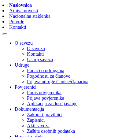
Naslovnica
Arhiva novosti
Nacionalna staklenka
Potvrde
Kontakti
O savezu
O savezu
Kontakti
Ustroj saveza
Udruge
Podaci o udrugama
Pogodnosti za članove
Prijava udruge članice/članarina
Povjerenici
Popis povjerenika
Prijava povjerenika
Aplikacija za doseljavanje
Dokumentacija
Zakoni i pravilnici
Zapisnici
Akti saveza
Zaštita osobnih podataka
Hrvatska pčela