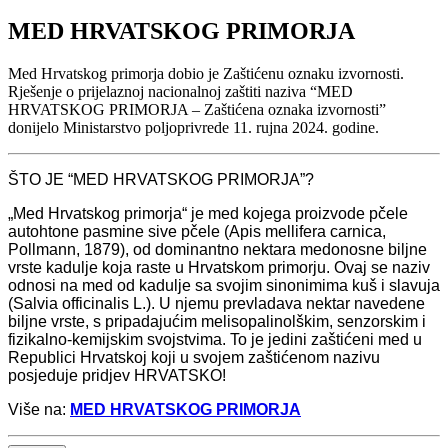
MED HRVATSKOG PRIMORJA
Med Hrvatskog primorja dobio je Zaštićenu oznaku izvornosti.
Rješenje o prijelaznoj nacionalnoj zaštiti naziva “MED
HRVATSKOG PRIMORJA – Zaštićena oznaka izvornosti”
donijelo Ministarstvo poljoprivrede 11. rujna 2024. godine.
ŠTO JE “MED HRVATSKOG PRIMORJA”?
„Med Hrvatskog primorja“ je med kojega proizvode pčele
autohtone pasmine sive pčele (Apis mellifera carnica,
Pollmann, 1879), od dominantno nektara medonosne biljne
vrste kadulje koja raste u Hrvatskom primorju. Ovaj se naziv
odnosi na med od kadulje sa svojim sinonimima kuš i slavuja
(Salvia officinalis L.). U njemu prevladava nektar navedene
biljne vrste, s pripadajućim melisopalinolškim, senzorskim i
fizikalno-kemijskim svojstvima. To je jedini zaštićeni med u
Republici Hrvatskoj koji u svojem zaštićenom nazivu
posjeduje pridjev HRVATSKO!
Više na:
MED HRVATSKOG PRIMORJA