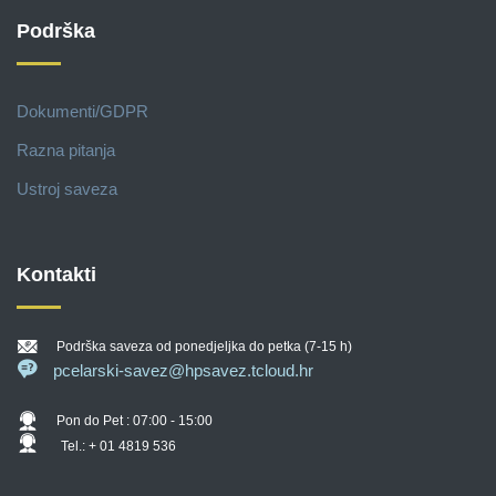
Podrška
Dokumenti/GDPR
Razna pitanja
Ustroj saveza
Kontakti
Podrška saveza od ponedjeljka do petka (7-15 h)
pcelarski-savez@hpsavez.tcloud.hr
Pon do Pet : 07:00 - 15:00
Tel.: + 01 4819 536