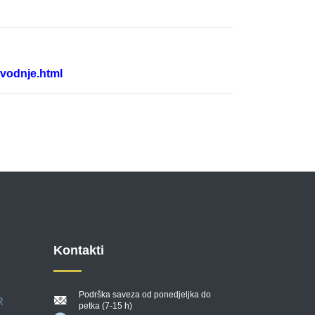
zvodnje.html
Kontakti
Podrška saveza od ponedjeljka do
R
petka (7-15 h)