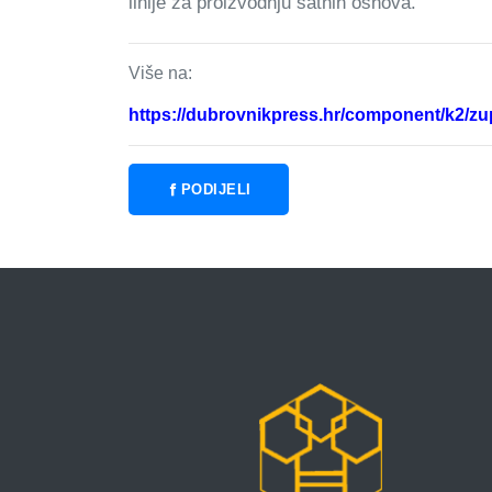
linije za proizvodnju satnih osnova.
Više na:
https://dubrovnikpress.hr/component/k2/zu
PODIJELI