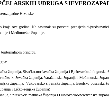
PČELARSKIH UDRUGA SJEVEROZAPA
everozapadne Hrvatske.
 do kraja ove godine. Na sastanak su pozvani predsjednici/predstavn
panije i Međimurske županije.
teritorijalnom principu.
gija:
ačka županija, Sisačko-moslavačka županija i Bjelovarsko-bilogorska ž
vničko-križevačka županija, Varaždinska županija i Međimurska župani
ranjska županija, Vukovarsko-srijemska županija, Brodsko-posavska žu
upanija i Ličko-senjska županija)
panija, Splitsko-dalmatinska županija i Dubrovačko-neretvanska župani