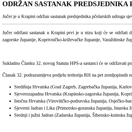
ODRŽAN SASTANAK PREDSJEDNIKA 
Jučer je u Krapini održan sastanak predsjednika pčelarskih udruga sj
Jučer održani sastanak u Krapini prvi je u nizu koji će se održati
zagorske županije, Koprivničko-križevačke županije, Varaždinske žu
Sukladno Članku 32. novog Statuta HPS-a sastanci će se održavati po 
Članak 32. podrazumijeva podjelu teritorija RH na pet zemljopisnih re
Središnja Hrvatska (Grad Zagreb, Zagrebačka županija, Karlov
Sjeverozapadna Hrvatska (Krapinsko-zagorska županija, Kopri
Istočna Hrvatska (Virovitičko-podravska županija, Osječko-ba
Sjeverni Jadran i Lika (Primorsko-goranska županija, Istarska ž
Srednji i južni Jadran (Zadarska županija, Šibensko-kninska žu