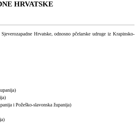
DNE HRVATSKE
ici Sjeverozapadne Hrvatske, odnosno pčelarske udruge iz Krapinsko-
upanija)
ja)
panija i Požeško-slavonska županija)
ja)