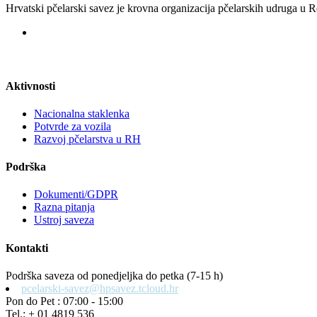
Hrvatski pčelarski savez je krovna organizacija pčelarskih udruga u
Aktivnosti
Nacionalna staklenka
Potvrde za vozila
Razvoj pčelarstva u RH
Podrška
Dokumenti/GDPR
Razna pitanja
Ustroj saveza
Kontakti
Podrška saveza od ponedjeljka do petka (7-15 h)
pcelarski-savez@hpsavez.tcloud.hr
Pon do Pet : 07:00 - 15:00
Tel.: + 01 4819 536