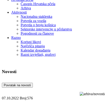
Časopis Hrvatska pčela
Arhiva
Aktivnosti
Nacionalna staklenka
Potvrda za vozila
Potvrda o broju košnica
Sektorske intervencije u pčelarstvu
Pogodnosti za članove
Razno
Korisni likovi
Najčešća pitanja
Kalendar događanja
Razni izvještaji, grafovi
Novosti
Povratak na novosti
07.10.2022
Broj:576