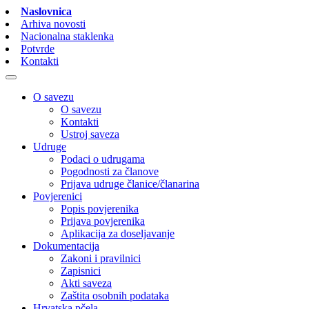
Naslovnica
Arhiva novosti
Nacionalna staklenka
Potvrde
Kontakti
O savezu
O savezu
Kontakti
Ustroj saveza
Udruge
Podaci o udrugama
Pogodnosti za članove
Prijava udruge članice/članarina
Povjerenici
Popis povjerenika
Prijava povjerenika
Aplikacija za doseljavanje
Dokumentacija
Zakoni i pravilnici
Zapisnici
Akti saveza
Zaštita osobnih podataka
Hrvatska pčela