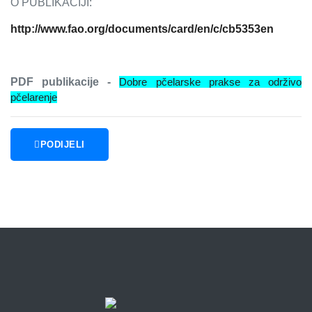
O PUBLIKACIJI:
http://www.fao.org/documents/card/en/c/cb5353en
PDF publikacije -
Dobre pčelarske prakse za održivo
pčelarenje
PODIJELI