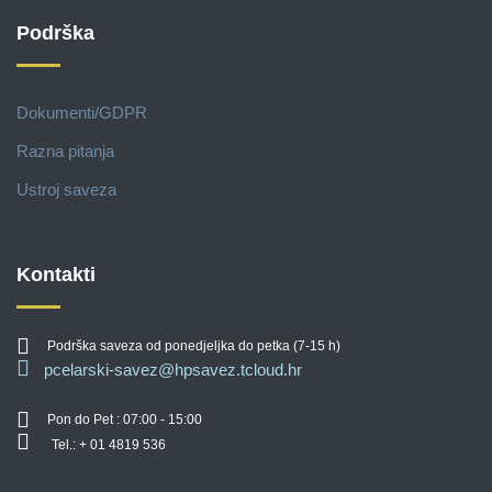
Podrška
Dokumenti/GDPR
Razna pitanja
Ustroj saveza
Kontakti
Podrška saveza od ponedjeljka do petka (7-15 h)
pcelarski-savez@hpsavez.tcloud.hr
Pon do Pet : 07:00 - 15:00
Tel.: + 01 4819 536