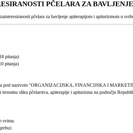
RESIRANOSTI PČELARA ZA BAVLJENJ
ainteresiranosti pčelara za bavljenje apiterapijom i apiturizmom u svr
pitanja)
pitanja)
lomskog rada pod nazivom "ORGANIZACIJSKA, FINANCIJSKA I
nutnu sliku pčelarstva, apiterapije i apiturizma na području Republi
m svima.
agrebu)