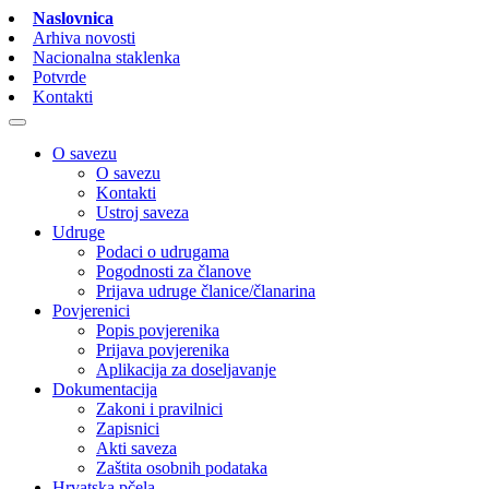
Naslovnica
Arhiva novosti
Nacionalna staklenka
Potvrde
Kontakti
O savezu
O savezu
Kontakti
Ustroj saveza
Udruge
Podaci o udrugama
Pogodnosti za članove
Prijava udruge članice/članarina
Povjerenici
Popis povjerenika
Prijava povjerenika
Aplikacija za doseljavanje
Dokumentacija
Zakoni i pravilnici
Zapisnici
Akti saveza
Zaštita osobnih podataka
Hrvatska pčela