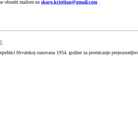
 se obratiti mailom na
skaro.kristijan@gmail.com
.
 Republici Hrvatskoj osnovana 1954. godine za promicanje prepoznatlji