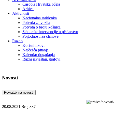
Časopis Hrvatska pčela
Arhiva
Aktivnosti
Nacionalna staklenka
Potvrda za vozila
Potvrda o broju košnica
Sektorske intervencije u pčelarstvu
Pogodnosti za članove
Razno
Korisni likovi
Najčešća pitanja
Kalendar događanja
Razni izvještaji, grafovi
Novosti
Povratak na novosti
20.08.2021
Broj:387