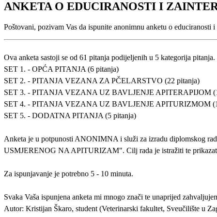
ANKETA O EDUCIRANOSTI I ZAINTE
Poštovani, pozivam Vas da ispunite anonimnu anketu o educiranosti i z
Ova anketa sastoji se od 61 pitanja podijeljenih u 5 kategorija pitanja.
SET 1. - OPĆA PITANJA (6 pitanja)
SET 2. - PITANJA VEZANA ZA PČELARSTVO (22 pitanja)
SET 3. - PITANJA VEZANA UZ BAVLJENJE APITERAPIJOM (18 
SET 4. - PITANJA VEZANA UZ BAVLJENJE APITURIZMOM (10 
SET 5. - DODATNA PITANJA (5 pitanja)
Anketa je u potpunosti ANONIMNA i služi za izradu dip
USMJERENOG NA APITURIZAM". Cilj rada je istražiti te prikazati tre
Za ispunjavanje je potrebno 5 - 10 minuta.
Svaka Vaša ispunjena anketa mi mnogo znači te unaprijed zahvaljuje
Autor: Kristijan Škaro, student (Veterinarski fakultet, Sveučilište u Z