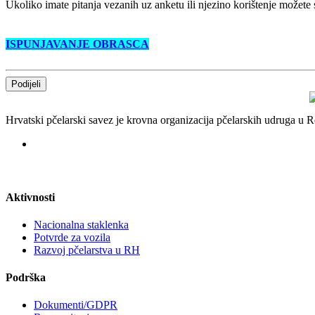
Ukoliko imate pitanja vezanih uz anketu ili njezino korištenje možete
ISPUNJAVANJE OBRASCA
Podijeli
Hrvatski pčelarski savez je krovna organizacija pčelarskih udruga u
Aktivnosti
Nacionalna staklenka
Potvrde za vozila
Razvoj pčelarstva u RH
Podrška
Dokumenti/GDPR