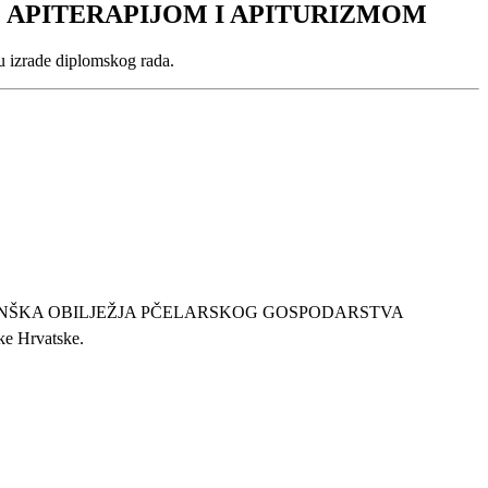
E APITERAPIJOM I APITURIZMOM
hu izrade diplomskog rada.
 MARKETINŠKA OBILJEŽJA PČELARSKOG GOSPODARSTVA
ke Hrvatske.