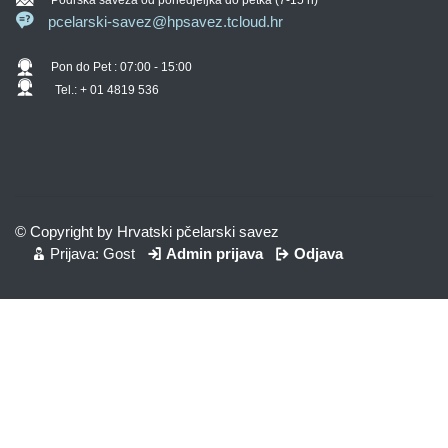
pcelarski-savez@hpsavez.tcloud.hr
Pon do Pet : 07:00 - 15:00
Tel.: + 01 4819 536
© Copyright by Hrvatski pčelarski savez
Prijava: Gost
Admin prijava
Odjava