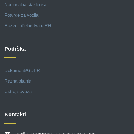
Nacionalna staklenka
Potvrde za vozila
Razvoj pčelarstva u RH
Podrška
Dokumenti/GDPR
Razna pitanja
Ustroj saveza
Kontakti
Podrška saveza od ponedjeljka do petka (7-15 h)