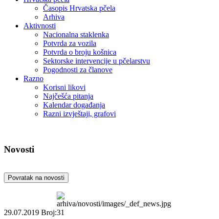
Časopis Hrvatska pčela
Arhiva
Aktivnosti
Nacionalna staklenka
Potvrda za vozila
Potvrda o broju košnica
Sektorske intervencije u pčelarstvu
Pogodnosti za članove
Razno
Korisni likovi
Najčešća pitanja
Kalendar događanja
Razni izvještaji, grafovi
Novosti
Povratak na novosti
29.07.2019
Broj:31