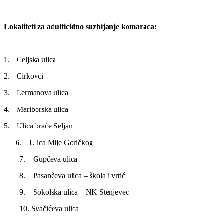
Lokaliteti za adulticidno suzbijanje komaraca:
1.
Celjska ulica
2.
Cirkovci
3.
Lermanova ulica
4.
Mariborska ulica
5.
Ulica braće Seljan
6. Ulica Mije Goričkog
7. Gupčeva ulica
8. Pasančeva ulica – škola i vrtić
9. Sokolska ulica – NK Stenjevec
10. Svačićeva ulica