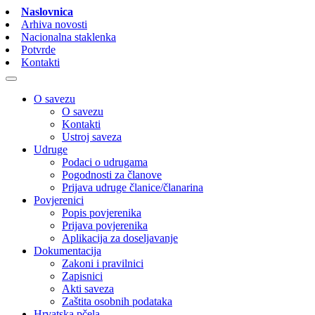
Naslovnica
Arhiva novosti
Nacionalna staklenka
Potvrde
Kontakti
O savezu
O savezu
Kontakti
Ustroj saveza
Udruge
Podaci o udrugama
Pogodnosti za članove
Prijava udruge članice/članarina
Povjerenici
Popis povjerenika
Prijava povjerenika
Aplikacija za doseljavanje
Dokumentacija
Zakoni i pravilnici
Zapisnici
Akti saveza
Zaštita osobnih podataka
Hrvatska pčela