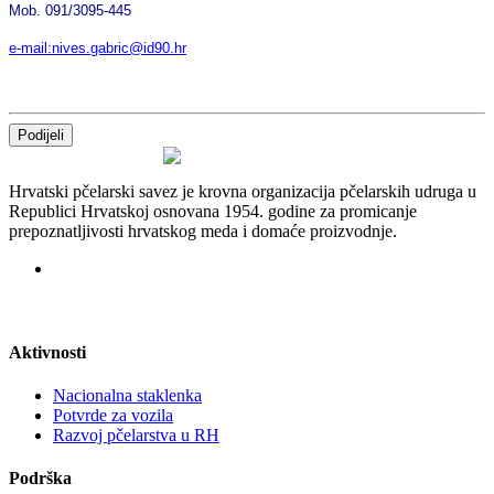
Mob. 091/3095-445
e-mail:nives.gabric@id90.hr
Podijeli
Hrvatski pčelarski savez je krovna organizacija pčelarskih udruga u
Republici Hrvatskoj osnovana 1954. godine za promicanje
prepoznatljivosti hrvatskog meda i domaće proizvodnje.
Aktivnosti
Nacionalna staklenka
Potvrde za vozila
Razvoj pčelarstva u RH
Podrška