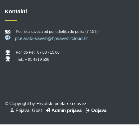
Kontakti
Podrška saveza od ponedjeljka do petka (7-15 h)
pcelarski-savez@hpsavez.tcloud.hr
Pon do Pet : 07:00 - 15:00
Tel.: + 01 4819 536
© Copyright by Hrvatski pčelarski savez
Prijava: Gost
Admin prijava
Odjava