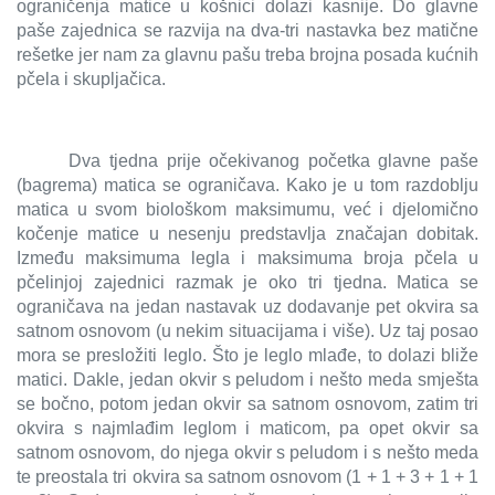
ograničenja matice u košnici dolazi kasnije. Do glavne
paše zajednica se razvija na dva-tri nastavka bez matične
rešetke jer nam za glavnu pašu treba brojna posada kućnih
pčela i skupljačica.
Dva tjedna prije očekivanog početka glavne paše
(bagrema) matica se ograničava. Kako je u tom razdoblju
matica u svom biološkom maksimumu, već i djelomično
kočenje matice u nesenju predstavlja značajan dobitak.
Između maksimuma legla i maksimuma broja pčela u
pčelinjoj zajednici razmak je oko tri tjedna. Matica se
ograničava na jedan nastavak uz dodavanje pet okvira sa
satnom osnovom (u nekim situacijama i više). Uz taj posao
mora se presložiti leglo. Što je leglo mlađe, to dolazi bliže
matici. Dakle, jedan okvir s peludom i nešto meda smješta
se bočno, potom jedan okvir sa satnom osnovom, zatim tri
okvira s najmlađim leglom i maticom, pa opet okvir sa
satnom osnovom, do njega okvir s peludom i s nešto meda
te preostala tri okvira sa satnom osnovom (1 + 1 + 3 + 1 + 1