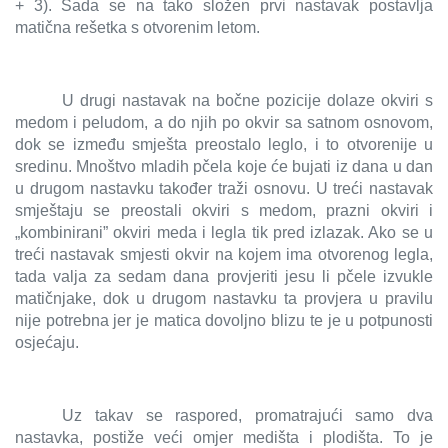
+ 3). Sada se na tako složen prvi nastavak postavlja
matična rešetka s otvorenim letom.
U drugi nastavak na bočne pozicije dolaze okviri s
medom i peludom, a do njih po okvir sa satnom osnovom,
dok se između smješta preostalo leglo, i to otvorenije u
sredinu. Mnoštvo mladih pčela koje će bujati iz dana u dan
u drugom nastavku također traži osnovu. U treći nastavak
smještaju se preostali okviri s medom, prazni okviri i
„kombinirani” okviri meda i legla tik pred izlazak. Ako se u
treći nastavak smjesti okvir na kojem ima otvorenog legla,
tada valja za sedam dana provjeriti jesu li pčele izvukle
matičnjake, dok u drugom nastavku ta provjera u pravilu
nije potrebna jer je matica dovoljno blizu te je u potpunosti
osjećaju.
Uz takav se raspored, promatrajući samo dva
nastavka, postiže veći omjer medišta i plodišta. To je