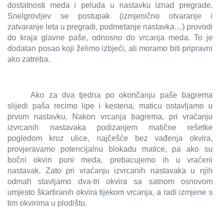
dostatnosti meda i peluda u nastavku iznad pregrade.
Snelgrovljev se postupak (izmjenično otvaranje i
zatvaranje leta u pregradi, podmetanje nastavka…) provodi
do kraja glavne paše, odnosno do vrcanja meda. To je
dodatan posao koji želimo izbjeći, ali moramo biti pripravni
ako zatreba.
Ako za dva tjedna po okončanju paše bagrema
slijedi paša recimo lipe i kestena, maticu ostavljamo u
prvom nastavku. Nakon vrcanja bagrema, pri vraćanju
izvrcanih nastavaka podizanjem matične rešetke
pogledom kroz ulice, najčešće bez vađenja okvira,
provjeravamo potencijalnu blokadu matice, pa ako su
bočni okviri puni meda, prebacujemo ih u vraćeni
nastavak. Zato pri vraćanju izvrcanih nastavaka u njih
odmah stavljamo dva-tri okvira sa satnom osnovom
umjesto škartiranih okvira tijekom vrcanja, a radi izmjene s
tim okvirima u plodištu.