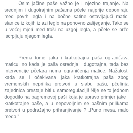
Osim jačine paše važno je i njezino trajanje. Na
srednjim i dugotrajnim pašama pčele najprije deponiraju
med povrh legla i na bočne satine ostavljajući matici
stanice iz kojih izlazi leglo na ponovno zalijeganje. Tako se
u većoj mjeri med troši na uzgoj legla, a pčele se brže
iscrpljuju njegom legla.
Prema tome, jaka i kratkotrajna paša ograničava
maticu, no kada je paša osrednja i dugotrajna, tada bez
intervencije pčelara nema ograničenja matice. Nažalost,
kada se i očekivana jaka kratkotrajna paša zbog
vremenskih neprilika pretvori u slabu pašu, pčelinja
zajednica prestaje biti u samoregulaciji! Nije se to jednom
dogodilo na bagremovoj paši koja je upravo primjer jake i
kratkotrajne paše, a u nepovoljnim se pašnim prilikama
pretvori u podražajno prihranjivanje ? „Puno mesa, malo
meda.”