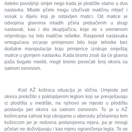
daleko povoljniji omjer nego kada je plodište stalno u dva
nastavka. Mlade pčele mogu izlučivati matičnu mliječ i
vosak u dijelu koji je ostavljen matici. Od matice je
odvojena glavnina mladih pčela prebačenih u drugi
nastavak, kao i dio skupljačica, koje se s vremenom
orijentiraju na leto matične rešetke. Raspored nastavaka
omogućava vrcanje primjenom bilo koje tehnike bez
dodatne manipulacije koju primjerice iziskuje smještaj
matice u gornjem nastavku. Kada bismo znali da će glavna
paša bogato mediti, mogli bismo povećati broj okvira sa
satnom osnovom.
Kod AŽ košnica situacija je slična. Umjesto pet
okvira pretežito s poklopljenim leglom koji se prevješavaju
iz plodišta u medište, na njihovo se mjesto u plodištu
postavlja pet okvira sa satnom osnovom. To je u AŽ
košnicama zahvat koji ubrajamo u abecedu pčelarenja tom
košnicom jer je redovna proturojevna mjera, pa je mnogi
pčelari ne doživljavaju i kao mjeru ograničenja legla. To se