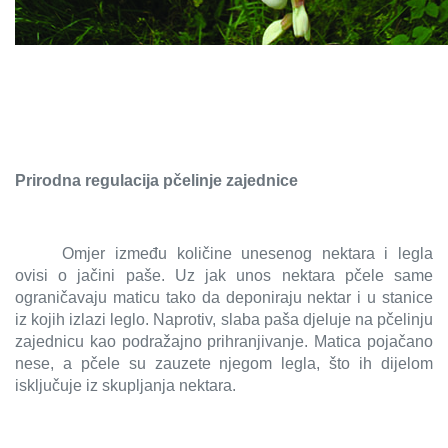
Prirodna regulacija pčelinje zajednice
Omjer između količine unesenog nektara i legla
ovisi o jačini paše. Uz jak unos nektara pčele same
ograničavaju maticu tako da deponiraju nektar i u stanice
iz kojih izlazi leglo. Naprotiv, slaba paša djeluje na pčelinju
zajednicu kao podražajno prihranjivanje. Matica pojačano
nese, a pčele su zauzete njegom legla, što ih dijelom
isključuje iz skupljanja nektara.