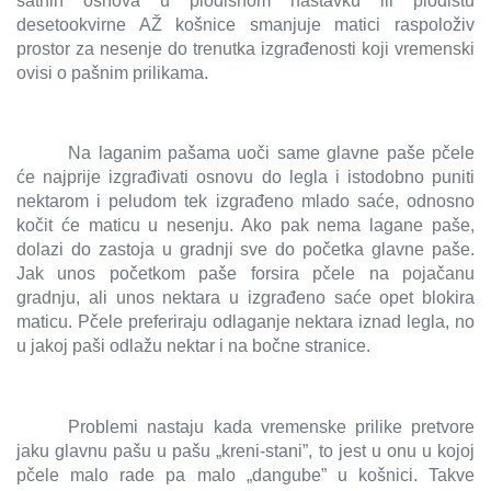
satnih osnova u plodišnom nastavku ili plodištu
desetookvirne AŽ košnice smanjuje matici raspoloživ
prostor za nesenje do trenutka izgrađenosti koji vremenski
ovisi o pašnim prilikama.
Na laganim pašama uoči same glavne paše pčele
će najprije izgrađivati osnovu do legla i istodobno puniti
nektarom i peludom tek izgrađeno mlado saće, odnosno
kočit će maticu u nesenju. Ako pak nema lagane paše,
dolazi do zastoja u gradnji sve do početka glavne paše.
Jak unos početkom paše forsira pčele na pojačanu
gradnju, ali unos nektara u izgrađeno saće opet blokira
maticu. Pčele preferiraju odlaganje nektara iznad legla, no
u jakoj paši odlažu nektar i na bočne stranice.
Problemi nastaju kada vremenske prilike pretvore
jaku glavnu pašu u pašu „kreni-stani”, to jest u onu u kojoj
pčele malo rade pa malo „dangube” u košnici. Takve