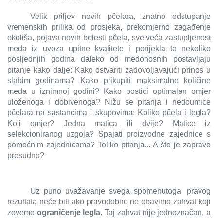
Velik priljev novih pčelara, znatno odstupanje
vremenskih prilika od prosjeka, prekomjerno zagađenje
okoliša, pojava novih bolesti pčela, sve veća zastupljenost
meda iz uvoza upitne kvalitete i porijekla te nekoliko
posljednjih godina daleko od medonosnih postavljaju
pitanje kako dalje: Kako ostvariti zadovoljavajući prinos u
slabim godinama? Kako prikupiti maksimalne količine
meda u iznimnoj godini? Kako postići optimalan omjer
uloženoga i dobivenoga? Nižu se pitanja i nedoumice
pčelara na sastancima i skupovima: Koliko pčela i legla?
Koji omjer? Jedna matica ili dvije? Matice iz
selekcioniranog uzgoja? Spajati proizvodne zajednice s
pomoćnim zajednicama? Toliko pitanja... A što je zapravo
presudno?
Uz puno uvažavanje svega spomenutoga, pravog
rezultata neće biti ako pravodobno ne obavimo zahvat koji
zovemo
ograničenje legla
.
Taj zahvat nije jednoznačan, a