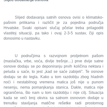
Slijed dodavanja satnih osnova ovisi o klimatsko-
pašnim prilikama i različit je za pojedina područja
Hrvatske. Svaki opisani slučaj pčelar treba prilagoditi
vlastitoj situaciji, pa tako i ovaj 2-3-5 sustav, čiji opis
donosimo u nastavku.
U područjima s razvojnom proljetnom pašom
(maslačka, vrbe, voća, divlje trešnje…) prve dvije satne
osnove dodaju se po deponiranju prvih količina nektara i
peluda u saće, to jest „kad se saće zabijeli”. Te osnove
dodaju se do legla. Kako u tom razdoblju zbog hladnih
noći i nestabilnog vremena matica još nije u punom
nesenju, nema pomanjkanja stanica. Dakle, matica nije
ograničena, što nam u tom razdoblju i nije cilj. Situacija
kada se veći broj okvira sa satnom osnovom dodaje u
trenutku stavljanja matične rešetke radi prostornog