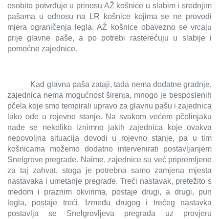
osobito potvrđuje u prinosu AŽ košnice u slabim i srednjim
pašama u odnosu na LR košnice kojima se ne provodi
mjera ograničenja legla. AŽ košnice obavezno se vrcaju
prije glavne paše, a po potrebi rasterećuju u slabije i
pomoćne zajednice.
Kad glavna paša zataji, tada nema dodatne gradnje,
zajednica nema mogućnost širenja, mnogo je besposlenih
pčela koje smo tempirali upravo za glavnu pašu i zajednica
lako ode u rojevno stanje. Na svakom većem pčelinjaku
nađe se nekoliko iznimno jakih zajednica koje ovakva
nepovoljna situacija dovodi u rojevno stanje, pa u tim
košnicama možemo dodatno intervenirati postavljanjem
Snelgrove pregrade. Naime, zajednice su već pripremljene
za taj zahvat, stoga je potrebna samo zamjena mjesta
nastavaka i umetanje pregrade. Treći nastavak, pretežito s
medom i praznim okvirima, postaje drugi, a drugi, pun
legla, postaje treći. Između drugog i trećeg nastavka
postavlja se Snelgrovljeva pregrada uz provjeru