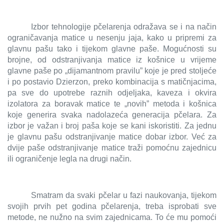
Izbor tehnologije pčelarenja odražava se i na način
ograničavanja matice u nesenju jaja, kako u pripremi za
glavnu pašu tako i tijekom glavne paše. Mogućnosti su
brojne, od odstranjivanja matice iz košnice u vrijeme
glavne paše po „dijamantnom pravilu” koje je pred stoljeće
i po postavio Dzierzon, preko kombinacija s matičnjacima,
pa sve do upotrebe raznih odjeljaka, kaveza i okvira
izolatora za boravak matice te „novih” metoda i košnica
koje generira svaka nadolazeća generacija pčelara. Za
izbor je važan i broj paša koje se kani iskoristiti. Za jednu
je glavnu pašu odstranjivanje matice dobar izbor. Već za
dvije paše odstranjivanje matice traži pomoćnu zajednicu
ili ograničenje legla na drugi način.
Smatram da svaki pčelar u fazi naukovanja, tijekom
svojih prvih pet godina pčelarenja, treba isprobati sve
metode, ne nužno na svim zajednicama. To će mu pomoći