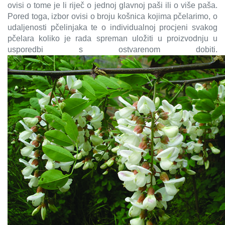
ovisi o tome je li riječ o jednoj glavnoj paši ili o više paša.
Pored toga, izbor ovisi o broju košnica kojima pčelarimo, o
udaljenosti pčelinjaka te o individualnoj procjeni svakog
pčelara koliko je rada spreman uložiti u proizvodnju u
usporedbi s ostvarenom dobiti.