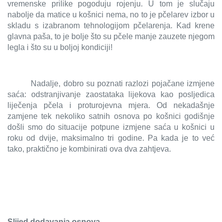
vremenske prilike pogoduju rojenju. U tom je slučaju
nabolje da matice u košnici nema, no to je pčelarev izbor u
skladu s izabranom tehnologijom pčelarenja. Kad krene
glavna paša, to je bolje što su pčele manje zauzete njegom
legla i što su u boljoj kondiciji!
Nadalje, dobro su poznati razlozi pojačane izmjene
saća: odstranjivanje zaostataka lijekova kao posljedica
liječenja pčela i proturojevna mjera. Od nekadašnje
zamjene tek nekoliko satnih osnova po košnici godišnje
došli smo do situacije potpune izmjene saća u košnici u
roku od dvije, maksimalno tri godine. Pa kada je to već
tako, praktično je kombinirati ova dva zahtjeva.
Slijed dodavanja osnova