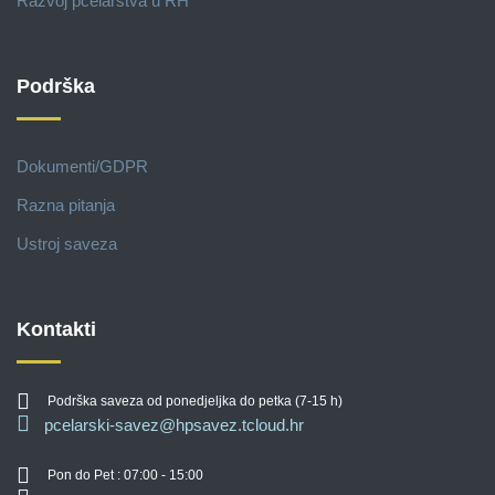
Razvoj pčelarstva u RH
Podrška
Dokumenti/GDPR
Razna pitanja
Ustroj saveza
Kontakti
Podrška saveza od ponedjeljka do petka (7-15 h)
pcelarski-savez@hpsavez.tcloud.hr
Pon do Pet : 07:00 - 15:00