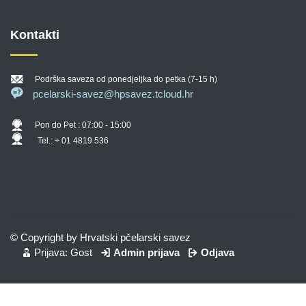
Kontakti
Podrška saveza od ponedjeljka do petka (7-15 h)
pcelarski-savez@hpsavez.tcloud.hr
Pon do Pet : 07:00 - 15:00
Tel.: + 01 4819 536
© Copyright by Hrvatski pčelarski savez
Prijava: Gost
Admin prijava
Odjava