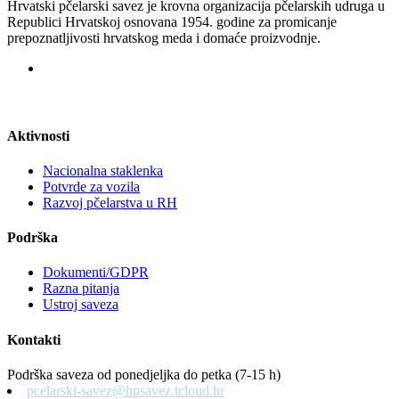
Hrvatski pčelarski savez je krovna organizacija pčelarskih udruga u
Republici Hrvatskoj osnovana 1954. godine za promicanje
prepoznatljivosti hrvatskog meda i domaće proizvodnje.
Aktivnosti
Nacionalna staklenka
Potvrde za vozila
Razvoj pčelarstva u RH
Podrška
Dokumenti/GDPR
Razna pitanja
Ustroj saveza
Kontakti
Podrška saveza od ponedjeljka do petka (7-15 h)
pcelarski-savez@hpsavez.tcloud.hr