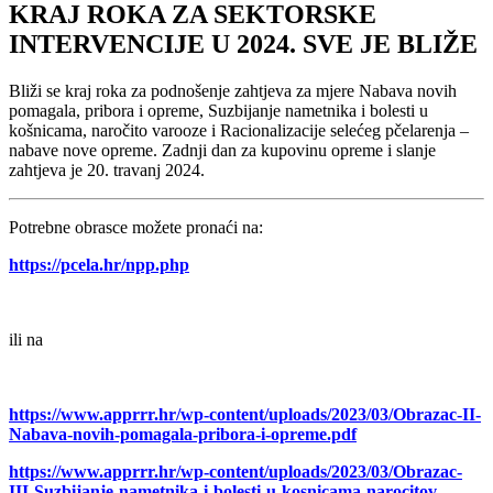
KRAJ ROKA ZA SEKTORSKE
INTERVENCIJE U 2024. SVE JE BLIŽE
Bliži se kraj roka za podnošenje zahtjeva za mjere Nabava novih
pomagala, pribora i opreme, Suzbijanje nametnika i bolesti u
košnicama, naročito varooze i Racionalizacije selećeg pčelarenja –
nabave nove opreme. Zadnji dan za kupovinu opreme i slanje
zahtjeva je 20. travanj 2024.
Potrebne obrasce možete pronaći na:
https://pcela.hr/npp.php
ili na
https://www.apprrr.hr/wp-content/uploads/2023/03/Obrazac-II-
Nabava-novih-pomagala-pribora-i-opreme.pdf
https://www.apprrr.hr/wp-content/uploads/2023/03/Obrazac-
III-Suzbijanje-nametnika-i-bolesti-u-kosnicama-narocitov-