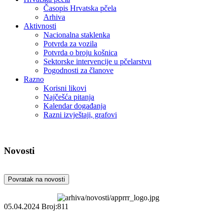
Časopis Hrvatska pčela
Arhiva
Aktivnosti
Nacionalna staklenka
Potvrda za vozila
Potvrda o broju košnica
Sektorske intervencije u pčelarstvu
Pogodnosti za članove
Razno
Korisni likovi
Najčešća pitanja
Kalendar događanja
Razni izvještaji, grafovi
Novosti
Povratak na novosti
05.04.2024
Broj:811