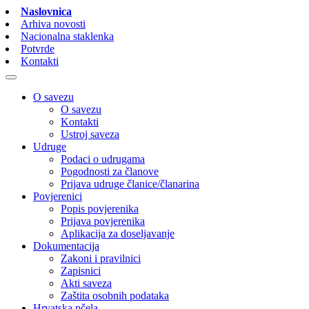
Naslovnica
Arhiva novosti
Nacionalna staklenka
Potvrde
Kontakti
O savezu
O savezu
Kontakti
Ustroj saveza
Udruge
Podaci o udrugama
Pogodnosti za članove
Prijava udruge članice/članarina
Povjerenici
Popis povjerenika
Prijava povjerenika
Aplikacija za doseljavanje
Dokumentacija
Zakoni i pravilnici
Zapisnici
Akti saveza
Zaštita osobnih podataka
Hrvatska pčela