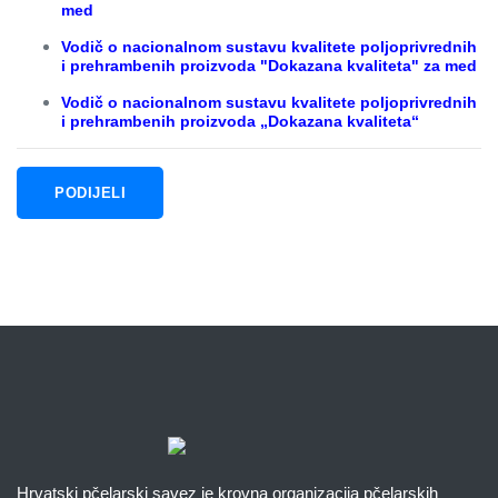
med
Vodič o nacionalnom sustavu kvalitete poljoprivrednih
i prehrambenih proizvoda "Dokazana kvaliteta" za med
Vodič o nacionalnom sustavu kvalitete poljoprivrednih
i prehrambenih proizvoda „Dokazana kvaliteta“
PODIJELI
Hrvatski pčelarski savez je krovna organizacija pčelarskih