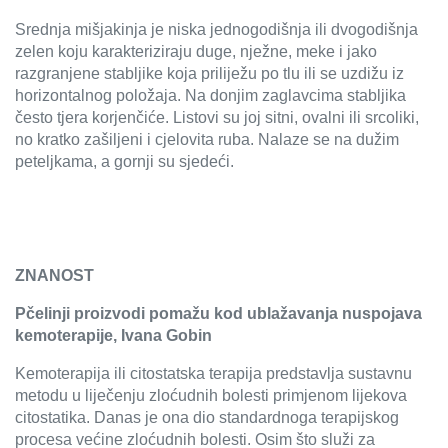
Srednja mišjakinja je niska jednogodišnja ili dvogodišnja
zelen koju karakteriziraju duge, nježne, meke i jako
razgranjene stabljike koja priliježu po tlu ili se uzdižu iz
horizontalnog položaja. Na donjim zaglavcima stabljika
često tjera korjenčiće. Listovi su joj sitni, ovalni ili srcoliki,
no kratko zašiljeni i cjelovita ruba. Nalaze se na dužim
peteljkama, a gornji su sjedeći.
ZNANOST
Pčelinji proizvodi pomažu kod ublažavanja nuspojava
kemoterapije
, Ivana Gobin
Kemoterapija ili citostatska terapija predstavlja sustavnu
metodu u liječenju zloćudnih bolesti primjenom lijekova
citostatika. Danas je ona dio standardnoga terapijskog
procesa većine zloćudnih bolesti. Osim što služi za