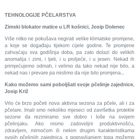
TEHNOLOGIJE PČELARSTVA
Zimski blokator matice u LR košnici, Josip Dolenec
Više nitko ne pokušava negirati velike klimatske promjene,
a koje se događaju tijekom cijele godine. Te promjene
zahvaćaju sva godišnja doba, pa zato dolazi do velikih
anomalija i zimi, i ljeti, i u proljeće, i u jesen. Nekad ih
primjećujemo odmah, i velimo da tako nekad nije bilo, a
nekad nas i prevare pa mislimo da nije bilo promjena...
Kako možemo sami poboljšati svoje pčelinje zajednice,
Josip Križ
Vrlo će brzo početi nova aktivna sezona za pčele, ali i za
pčelare. Imali smo nekoliko mjeseci od završetka protekle
sezone da rezimiramo sve dobro i loše na svojem
pčelinjaku. Ako nismo zadovoljni produktivnošću,
zdravljem, mirnoćom ili nekim drugim karakteristikama
svojih pčelinjih zajednica, s popravljanjem toga možemo