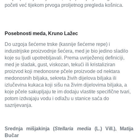
početi već tijekom prvoga proljetnog pregleda košnica.
Posebnosti meda, Kruno Lažec
Do uzgoja šećerne trske (kasnije šećerne repe) i
industrijske proizvodnje šećera, med je bio jedino sladilo
koje su ljudi upotrebljavali. Prema uvriježenoj definiciji,
med je sladak, gust, viskozan, tekući ili kristaliziran
proizvod koji medonosne pčele proizvode od nektara
medonosnih biljaka, sekreta živih dijelova biljaka ili
izlučevina kukaca koji sišu na živim dijelovima biljaka, a
koje pčele sakupljaju te im dodaju vlastite specifične tvari,
potom izdvajaju vodu i odlažu u stanice saća do
sazrijevanja.
Srednja mišjakinja (
Stellaria media
(L.) Vill.), Matija
Bučar