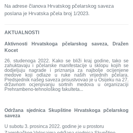
Na adrese članova Hrvatskog pčelarskog saveza
poslana je Hrvatska pčela broj 1/2023.
AKTUALNOSTI
Aktivnosti Hrvatskoga pčelarskog saveza, Dražen
Kocet
26. studenoga 2022. Kako se bliži kraj godine, tako se
zahuktavaju i pčelarske manifestacije u sklopu kojih se
dodjeljuju nagrade i priznanja za najbolje ocijenjene
medove koji odlaze u ruke naših vrijednih pčelara.
Predsjednik našeg saveza prisustvovao je u Osijeku na 27.
državnom ocjenjivanju sortnih medova u organizaciji
Prehrambeno-tehnološkog fakulteta...
Održana sjednica Skupštine Hrvatskoga pčelarskog
saveza
U subotu 3. prosinca 2022. godine je u prostoru
Zagrebačkog Velesajma održana sjednica Skupštine