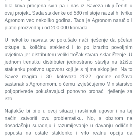
bila kriva procjena svih pa i nas iz Saveza uključenih u
ovaj projekt. Sada staklenke od 580 ml stoje na zalihi tvrtke
Agronom već nekoliko godina. Tada je Agronom naručio i
platio proizvodnju od 200 000 komada.
U nekoliko navrata se pokušalo naći rješenje da pčelari
otkupe tu količinu staklenki i to po izrazito povoljnim
uvjetima jer distributeru veliki trošak stvara skladištenje. U
jednom trenutku distributer jednostrano stavlja na tržište
staklenku protivno ugovoru koji je s njima sklopljen. Na to
Savez reagira i 30. kolovoza 2022. godine održava
sastanak s Agronomom, o čemu izvješćujemo Ministarstvo
poljoprivrede pokušavajući ponovno pronaći rješenje za
isto.
Najlakše bi bilo u ovoj situaciji raskinuti ugovor i na taj
način zatvoriti ovu problematiku. No, s obzirom na
dosadašnju suradnju i razumijevanje u davanju odličnih
popusta na ostale staklenke i vrlo realnu opciju da