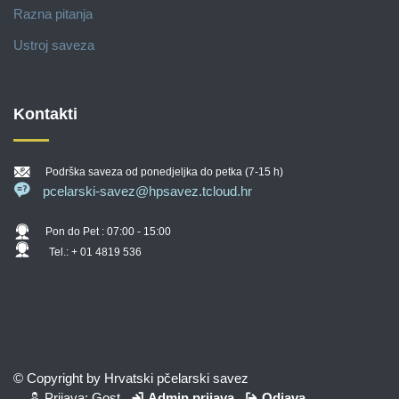
Razna pitanja
Ustroj saveza
Kontakti
Podrška saveza od ponedjeljka do petka (7-15 h)
pcelarski-savez@hpsavez.tcloud.hr
Pon do Pet : 07:00 - 15:00
Tel.: + 01 4819 536
© Copyright by Hrvatski pčelarski savez
Prijava: Gost
Admin prijava
Odjava