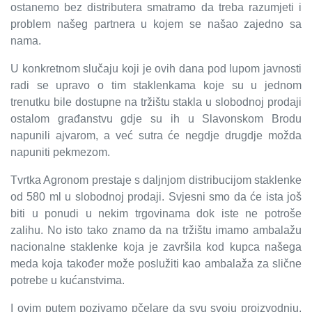
ostanemo bez distributera smatramo da treba razumjeti i
problem našeg partnera u kojem se našao zajedno sa
nama.
U konkretnom slučaju koji je ovih dana pod lupom javnosti
radi se upravo o tim staklenkama koje su u jednom
trenutku bile dostupne na tržištu stakla u slobodnoj prodaji
ostalom građanstvu gdje su ih u Slavonskom Brodu
napunili ajvarom, a već sutra će negdje drugdje možda
napuniti pekmezom.
Tvrtka Agronom prestaje s daljnjom distribucijom staklenke
od 580 ml u slobodnoj prodaji. Svjesni smo da će ista još
biti u ponudi u nekim trgovinama dok iste ne potroše
zalihu. No isto tako znamo da na tržištu imamo ambalažu
nacionalne staklenke koja je završila kod kupca našega
meda koja također može poslužiti kao ambalaža za slične
potrebe u kućanstvima.
I ovim putem pozivamo pčelare da svu svoju proizvodnju,