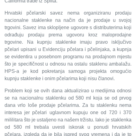
California trade iz Splita.
Hrvatski pčelarski savez nema organiziranu prodaju
nacionalne staklenke na način da je prodaje u svojoj
trgovini. Savez ima sklopljene ugovore s distributerima koji
odrađuju prodaju prema ugovoru kroz maloprodajne
trgovine. Na kupnju staklenke imaju pravo isključivo
pčelari upisani u Evidenciju pčelara i pčelinjaka, a kupnja
se evidentira u posebnom programu na prodajnom mjestu
što je specifičnost u odnosu na ostalu staklenu ambalažu.
HPS-a je kod pokretanja samoga projekta omogućio
kupnju staklenke i onim pčelarima koji nisu članovi.
Problem koji se ovih dana aktualizirao u medijima odnosi
se na nacionalnu staklenku od 580 ml
koja se od prvog
dana vrlo loše prodaje pčelarima.
Za tu staklenku nema
interesa jer pčelari uglavnom kupuju one od 720 i 370
mililitara što je ustaljeno na našem tržistu. Iako je staklenka
od 580 ml trebala uvesti iskorak u ponudi hrvatskih
pčelara, izgleda da je bila ispred svog vremena i da je to