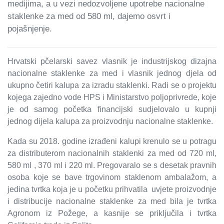
medijima, a u vezi nedozvoljene upotrebe nacionalne
staklenke za med od 580 ml, dajemo osvrt i
pojašnjenje.
Hrvatski pčelarski savez vlasnik je industrijskog dizajna
nacionalne staklenke za med i vlasnik jednog djela od
ukupno četiri kalupa za izradu staklenki.
Radi se o projektu
kojega zajedno vode HPS i Ministarstvo poljoprivrede, koje
je od samog početka financijski sudjelovalo u kupnji
jednog dijela kalupa za proizvodnju nacionalne staklenke.
Kada su 2018. godine izrađeni kalupi krenulo se u potragu
za distributerom nacionalnih staklenki za med od 720 ml,
580 ml , 370 ml i 220 ml. Pregovaralo se s desetak pravnih
osoba koje se bave trgovinom staklenom ambalažom, a
jedina tvrtka koja je u početku prihvatila uvjete proizvodnje
i distribucije nacionalne staklenke za med bila je tvrtka
Agronom iz Požege, a kasnije se priključila i tvrtka