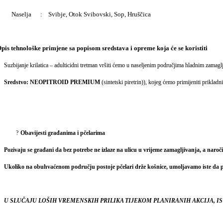
Naselja : Svibje, Otok Svibovski, Sop, Hruščica
pis tehnološke primjene sa popisom sredstava i opreme koja će se koristiti
Suzbijanje krilatica – adulticidni tretman vršiti ćemo u naseljenim područjima hladnim za
Sredstvo: NEOPITROID PREMIUM
(sintetski piretrin)), kojeg ćemo primijeniti priklad
?
Obavijesti građanima i pčelarima
Pozivaju se građani da bez potrebe ne izlaze na ulicu u vrijeme zamagljivanja, a naročito
Ukoliko na obuhvaćenom području postoje pčelari drže košnice, umoljavamo iste da 
U SLUČAJU LOŠIH VREMENSKIH PRILIKA TIJEKOM PLANIRANIH AKCIJA, 