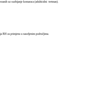
 vezanih uz suzbijanje komaraca (adulticidni tretman).
lja RH za primjenu u naseljenim područjima.