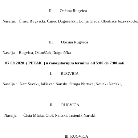
II. Općina Rugvica
Naselja: Črnec Rugvički, Črnec Dugoselski, Donja Greda, Obedišće Ježevsko,Je
III. Općina Rugvica
Naselja : Rugvica, Okunščak,Dragoiščka
07.08.2020. ( PETAK ) u ranojutarnjim terminu od 5:00 do 7:00 sati
I.
RUGVICA
Naselja : Nart Savski, Jalševec Nartski, Struga Nartska, Novaki Nartski,
II.
RUGVICA
Naselja : Čista Mlaka, Otok Nartski, Trstenik Nartski,
III. RUGVICA