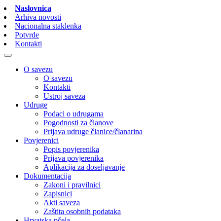
Naslovnica
Arhiva novosti
Nacionalna staklenka
Potvrde
Kontakti
O savezu
O savezu
Kontakti
Ustroj saveza
Udruge
Podaci o udrugama
Pogodnosti za članove
Prijava udruge članice/članarina
Povjerenici
Popis povjerenika
Prijava povjerenika
Aplikacija za doseljavanje
Dokumentacija
Zakoni i pravilnici
Zapisnici
Akti saveza
Zaštita osobnih podataka
Hrvatska pčela