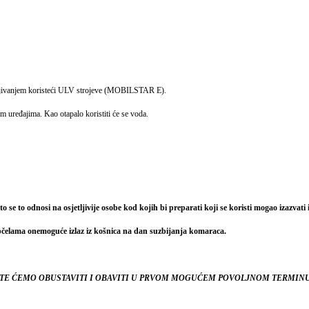
magljivanjem koristeći ULV strojeve (MOBILSTAR E).
nim uređajima. Kao otapalo koristiti će se voda.
 se to odnosi na osjetljivije osobe kod kojih bi preparati koji se koristi mogao izazvati 
pčelama onemoguće izlaz iz košnica na dan suzbijanja komaraca.
ISTE ĆEMO OBUSTAVITI I OBAVITI U PRVOM MOGUĆEM POVOLJNOM TERMINU