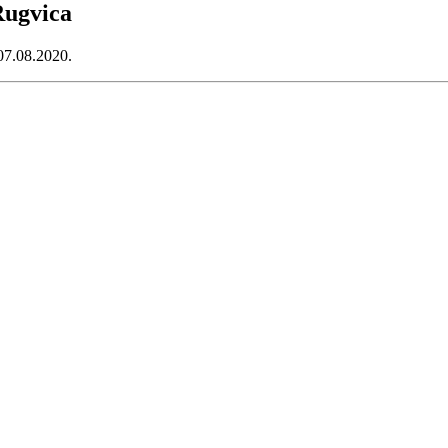
Rugvica
07.08.2020.
70109