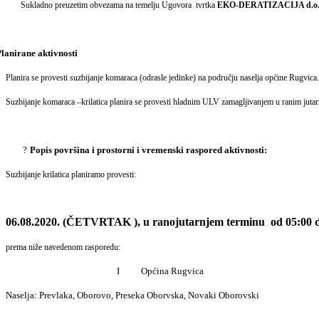
Sukladno preuzetim obvezama na temelju Ugovora tvrtka
EKO-DERATIZACIJA d.o
lanirane aktivnosti
Planira se provesti suzbijanje komaraca (odrasle jedinke) na području naselja općine Rugvica.
Suzbijanje komaraca –krilatica planira se provesti hladnim ULV zamagljivanjem u ranim jutar
?
Popis površina i prostorni i vremenski raspored aktivnosti:
Suzbijanje krilatica planiramo provesti:
06.08.2020. (ČETVRTAK ), u ranojutarnjem terminu od 05:00 do
prema niže navedenom rasporedu:
I Općina Rugvica
Naselja: Prevlaka, Oborovo, Preseka Oborvska, Novaki Oborovski