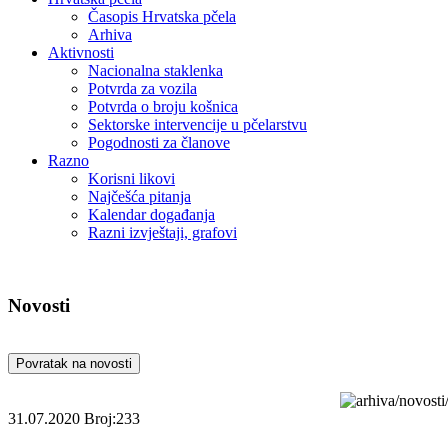
Časopis Hrvatska pčela
Arhiva
Aktivnosti
Nacionalna staklenka
Potvrda za vozila
Potvrda o broju košnica
Sektorske intervencije u pčelarstvu
Pogodnosti za članove
Razno
Korisni likovi
Najčešća pitanja
Kalendar događanja
Razni izvještaji, grafovi
Novosti
Povratak na novosti
31.07.2020
Broj:233