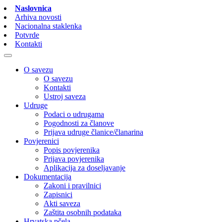
Naslovnica
Arhiva novosti
Nacionalna staklenka
Potvrde
Kontakti
O savezu
O savezu
Kontakti
Ustroj saveza
Udruge
Podaci o udrugama
Pogodnosti za članove
Prijava udruge članice/članarina
Povjerenici
Popis povjerenika
Prijava povjerenika
Aplikacija za doseljavanje
Dokumentacija
Zakoni i pravilnici
Zapisnici
Akti saveza
Zaštita osobnih podataka
Hrvatska pčela