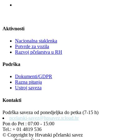
Aktivnosti
Nacionalna staklenka
Potvrde za vozila
Razvoj pčelarstva u RH
Podrška
Dokumenti/GDPR
Razna pitanja
Ustroj saveza
Kontakti
Podrška saveza od ponedjeljka do petka (7-15 h)
pcelarski-savez@hpsavez.tcloud.hr
Pon do Pet : 07:00 - 15:00
Tel.: + 01 4819 536
© Copyright by Hrvatski pčelarski savez